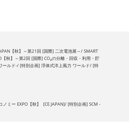
JAPAN【秋】～第21回 [国際] 二次電池展～/ SMART
EXPO【秋】～第2回 [国際] CO₂の分離・回収・利用・貯
発電ワールド-/ [特別企画] 浮体式洋上風力 ワールド/ [特
XPO【秋】 [CE JAPAN]/ [特別企画] SCM -