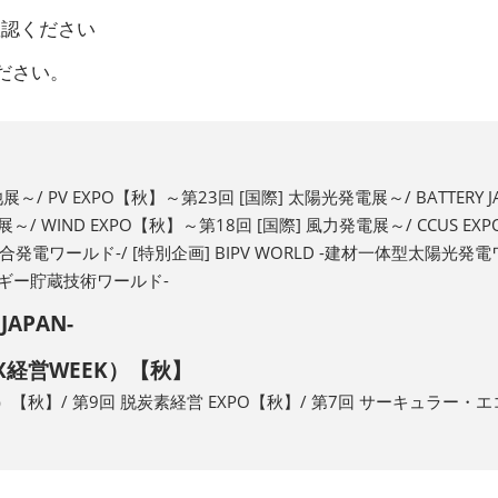
確認ください
ださい。
展～/ PV EXPO【秋】～第23回 [国際] 太陽光発電展～/ BATTERY 
展～/ WIND EXPO【秋】～第18回 [国際] 風力発電展～/ CCUS 
 -核融合発電ワールド-/ [特別企画] BIPV WORLD -建材一体型太陽光
d -エネルギー貯蔵技術ワールド-
JAPAN-
X経営WEEK）【秋】
】/ 第9回 脱炭素経営 EXPO【秋】/ 第7回 サーキュラー・エコノミー E