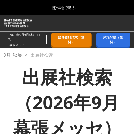
Press
ス
開催地で選ぶ
Escape
キ
to
ッ
close
ホーム
グ
プ
the
ロ
2026年09月09日
し
ー
menu.
幕張メッセ/Makuhari Messe, Japan
2026年9月9日(水)～11
出展資料請求（無
来場登録（無
バ
日(金)
て
料）
料）
ル
幕張メッセ
進
ナ
9月_秋展
9月_秋展
出展社検索
ビ
む
2026年09月09日
ゲ
幕張メッセ/Makuhari Messe, Japan
ー
出展社検索
シ
ョ
11月_関西展
ン
2026年11月18日
を
インテックス大阪/INTEX Osaka
折
（2026年9月
り
た
3月_春展
た
2027年03月24日
む
幕張メッセ）
東京ビッグサイト/Tokyo Big Sight