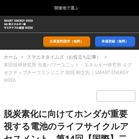
Press
ス
開催地で選ぶ
Escape
キ
to
ッ
close
ホーム
グ
プ
the
ロ
2026年09月09日
し
ー
menu.
幕張メッセ/Makuhari Messe, Japan
バ
出展資料請求（無料）
来場登録（無料）
て
ル
進
ナ
9月_秋展
ホーム
スマエネタイムズ（お役立ち記事）
ビ
む
2026年09月09日
ゲ
本田技研研究所 先進パワーユニット・エネルギー研究所 エグ
幕張メッセ/Makuhari Messe, Japan
ー
ゼクティブチーフエンジニア 岩田 和之氏 | SMART ENERGY
シ
ョ
WEEK
11月_関西展
ン
2026年11月18日
を
インテックス大阪/INTEX Osaka
折
り
た
3月_春展
脱炭素化に向けてホンダが重要
た
2027年03月24日
む
東京ビッグサイト/Tokyo Big Sight
視する電池のライフサイクルア
セスメント…第14回【国際】二