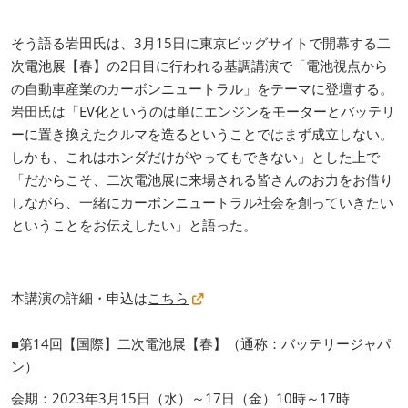
そう語る岩田氏は、3月15日に東京ビッグサイトで開幕する二
次電池展【春】の2日目に行われる基調講演で「電池視点から
の自動車産業のカーボンニュートラル」をテーマに登壇する。
岩田氏は「EV化というのは単にエンジンをモーターとバッテリ
ーに置き換えたクルマを造るということではまず成立しない。
しかも、これはホンダだけがやってもできない」とした上で
「だからこそ、二次電池展に来場される皆さんのお力をお借り
しながら、一緒にカーボンニュートラル社会を創っていきたい
ということをお伝えしたい」と語った。
本講演の詳細・申込は
こちら
■第14回【国際】二次電池展【春】（通称：バッテリージャパ
ン）
会期：2023年3月15日（水）～17日（金）10時～17時