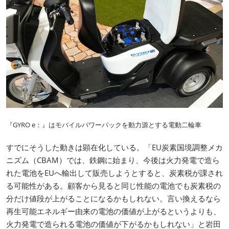
『GYRO e：』はモバイルパワーパックを動力源とする電動二輪車
すでにそうした動きは顕在化している。「EU炭素国境調整メカ
ニズム（CBAM）では、鉄鋼に始まり、今後は火力発電で造ら
れた電池をEUへ輸出して販売しようとすると、炭素税が課され
る可能性がある。顧客から見ると同じ性能の電池でも炭素税の
分だけ値段が上がることになるかもしれない。言い換えるなら
再生可能エネルギー由来の電池の価値が上がるというよりも、
火力発電で造られる電池の価値が下がるかもしれない」と岩田