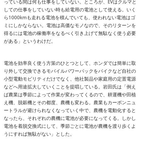
っている間は何も仕事をしていない。ところが、EVはクルマと
しての仕事をしていない時も給電用の電池として使える。いく
ら1000kmも走れる電池を積んでいても、使われない電池はゴ
ミにしかならない。電池は高価なモノなので、そのリターンを
得るには電池の稼働率をなるべく引き上げて無駄なく使う必要
がある」というわけだ。
電池を効率良く使う方策のひとつとして、ホンダでは簡単に取
り外して交換できるモバイルパワーパックをバイクなど自社の
小型電動モビリティだけでなく、他社製品や家庭用の定置電源
などへ用途拡大していくことを提唱している。岩田氏は「例え
ば農業は季節によって作業が変わってくるので、耕運機や田植
え機、脱穀機とその都度、農機も変わる。農業もカーボンニュ
ートラルが避けられなくなっていく中で、農機を電動化すると
なったら、それぞれの農機に電池が必要になってくる。しかし
電池を着脱交換式にして、季節ごとに電池が農機を渡り歩くよ
うにすれば無駄がない」とした。