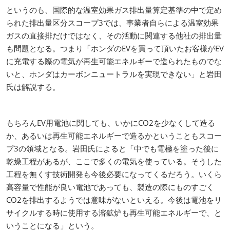
というのも、国際的な温室効果ガス排出量算定基準の中で定め
られた排出量区分スコープ3では、事業者自らによる温室効果
ガスの直接排だけではなく、その活動に関連する他社の排出量
も問題となる。つまり「ホンダのEVを買って頂いたお客様がEV
に充電する際の電気が再生可能エネルギーで造られたものでな
いと、ホンダはカーボンニュートラルを実現できない」と岩田
氏は解説する。
もちろんEV用電池に関しても、いかにCO2を少なくして造る
か、あるいは再生可能エネルギーで造るかということもスコー
プ3の領域となる。岩田氏によると「中でも電極を塗った後に
乾燥工程があるが、ここで多くの電気を使っている。そうした
工程を無くす技術開発も今後必要になってくるだろう。いくら
高容量で性能が良い電池であっても、製造の際にものすごく
CO2を排出するようでは意味がないといえる。今後は電池をリ
サイクルする時に使用する溶鉱炉も再生可能エネルギーで、と
いうことになる」という。