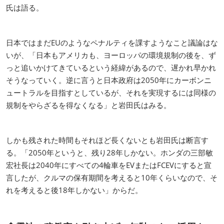
氏は語る。
日本ではまだEUのようなペナルティを課すようなこと議論はな
いが、「日本もアメリカも、ヨーロッパの環境規制の後を、ず
っと追いかけてきているという経緯があるので、遅かれ早かれ
そうなっていく。逆に言うと日本政府は2050年にカーボンニ
ュートラルを目指すとしているが、それを実現するには同様の
規制をやらざるを得なくなる」と岩田氏はみる。
しかも残された時間もそれほど長くないとも岩田氏は断言す
る。「2050年というと、残り28年しかない。ホンダの三部敏
宏社長は2040年にすべての4輪車をEVまたはFCEVにすると宣
言したが、クルマの保有期間を考えると10年くらいなので、そ
れを考えると後18年しかない」からだ。