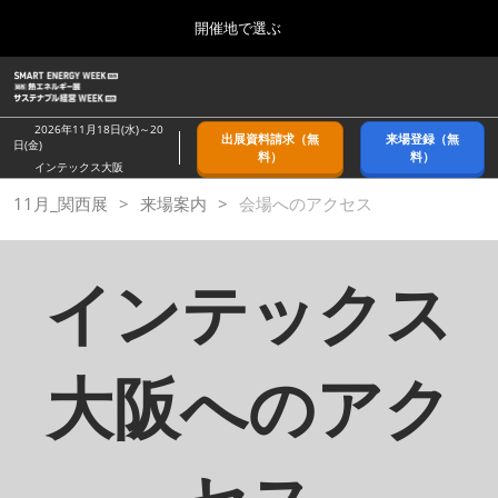
Press
ス
開催地で選ぶ
Escape
キ
to
ッ
close
ホーム
グ
プ
the
ロ
2026年09月09日
し
ー
menu.
幕張メッセ/Makuhari Messe, Japan
2026年11月18日(水)～20
出展資料請求（無
来場登録（無
バ
日(金)
て
料）
料）
ル
インテックス大阪
進
ナ
9月_秋展
11月_関西展
来場案内
ビ
会場へのアクセス
む
2026年09月09日
ゲ
幕張メッセ/Makuhari Messe, Japan
ー
シ
インテックス
ョ
11月_関西展
ン
2026年11月18日
を
インテックス大阪/INTEX Osaka
折
り
大阪へのアク
た
3月_春展
た
2027年03月24日
む
東京ビッグサイト/Tokyo Big Sight