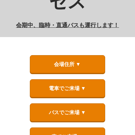
セス
会期中、臨時・直通バスも運行します！
会場住所 ▼
電車でご来場 ▼
バスでご来場 ▼