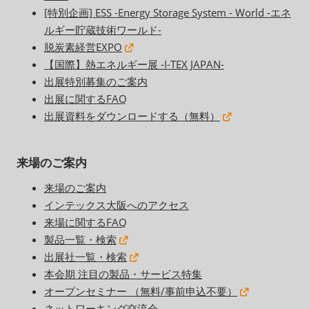
[特別企画] ESS -Energy Storage System - World -エネ
ルギー貯蔵技術ワールド-
脱炭素経営EXPO
【国際】熱エネルギー展 -I-TEX JAPAN-
出展特別募集のご案内
出展に関するFAQ
出展資料をダウンロードする（無料）
来場のご案内
来場のご案内
インテックス大阪へのアクセス
来場に関するFAQ
製品一覧・検索
出展社一覧・検索
本会期 注目の製品・サービス特集
オープンセミナー （無料/事前申込不要）
ネットワーキング交流会