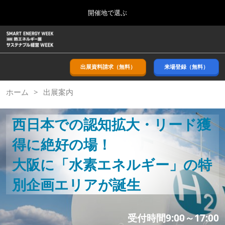
Press
ス
開催地で選ぶ
Escape
キ
to
ッ
close
ホーム
グ
プ
the
ロ
2026年09月09日
し
ー
menu.
幕張メッセ/Makuhari Messe, Japan
バ
出展資料請求（無料）
来場登録（無料）
て
ル
進
ナ
9月_秋展
ホーム
出展案内
ビ
む
2026年09月09日
ゲ
幕張メッセ/Makuhari Messe, Japan
ー
シ
西日本での認知拡大・リード獲
ョ
11月_関西展
ン
得に絶好の場！
2026年11月18日
を
インテックス大阪/INTEX Osaka
折
大阪に「水素エネルギー」の特
り
た
3月_春展
別企画エリアが誕生
た
2027年03月24日
む
東京ビッグサイト/Tokyo Big Sight
受付時間9:00～17:00