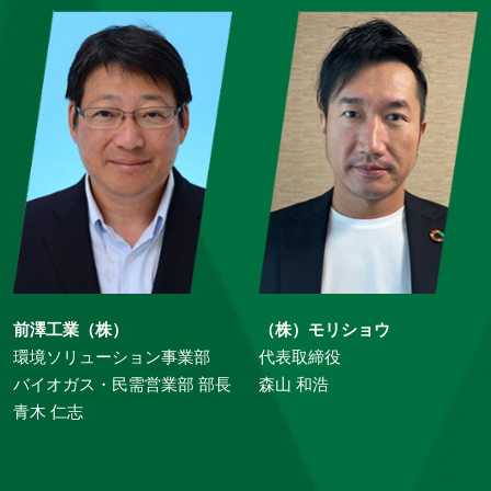
前澤工業（株）
（株）モリショウ
環境ソリューション事業部
代表取締役
バイオガス・民需営業部 部長
森山 和浩
青木 仁志