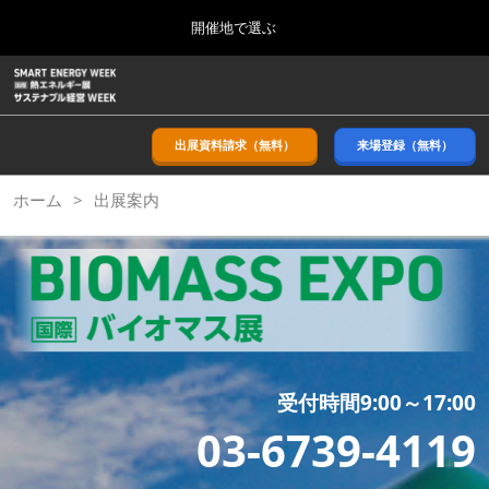
Press
ス
開催地で選ぶ
Escape
キ
to
ッ
close
ホーム
グ
プ
the
ロ
2026年09月09日
し
ー
menu.
幕張メッセ/Makuhari Messe, Japan
バ
出展資料請求（無料）
来場登録（無料）
て
ル
進
ナ
9月_秋展
ホーム
出展案内
ビ
む
2026年09月09日
ゲ
幕張メッセ/Makuhari Messe, Japan
ー
シ
ョ
11月_関西展
ン
2026年11月18日
を
インテックス大阪/INTEX Osaka
折
り
た
3月_春展
た
受付時間9:00～17:00
2027年03月24日
む
03-6739-4119
東京ビッグサイト/Tokyo Big Sight