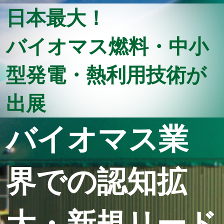
日本最大！
バイオマス燃料・中小
型発電・熱利用技術が
出展
バイオマス業
界での認知拡
大・新規リード