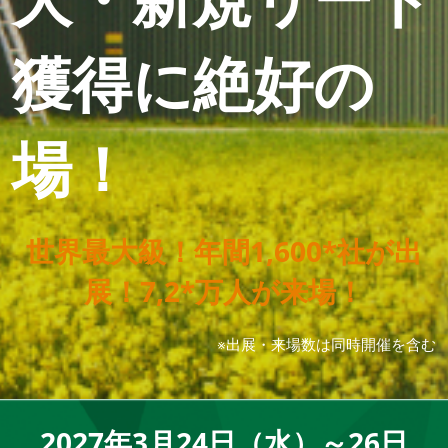
獲得に絶好の
場！
世界最大級！年間1,600*社が出
展！7,2*万人が来場！
※出展・来場数は同時開催を含む
2027年3月24日（水）～26日