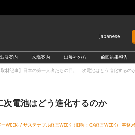
Japanese
Japanese
English
出展案内
来場案内
出展社の方
前回結果報告
簡体中文
└出展のご案内 情報一覧
└2027年3月（東京ビッグ
└2026年9月（幕張メッ
└2026年
取材記事】日本の第一人者たちの目。二次電池はどう進化するのか | SMA
Korean (Naver)
サイト）
セ）
サイト）
└2026年9月（幕張メッ
└2026年11月（インテック
└2025年
セ）
ス大阪）
セ）
二次電池はどう進化するのか
└2026年11月（インテック
└2027年3月（東京ビッグ
└2025年
ス大阪）
サイト）
ス大阪）
ネルギーWEEK- / サステナブル経営WEEK（旧称：GX経営WEEK） 事務