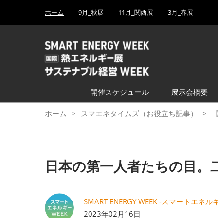
Press
ス
ホーム
9月_秋展
11月_関西展
3月_春展
Escape
キ
to
ッ
close
プ
the
し
menu.
て
進
む
開催スケジュール
展示会概要
└2027年3月（東京ビッグ
ホーム
スマエネタイムズ（お役立ち記事）
【
サイト）
└2026年9月（幕張メッ
セ）
日本の第一人者たちの目。
└2026年11月（インテック
ス大阪）
SMART ENERGY WEEK -スマートエ
2023年02月16日