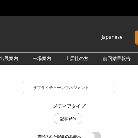
Japanese
Japanese
English
出展案内
来場案内
出展社の方
前回結果報告
簡体中文
└出展のご案内 情報一覧
└2027年3月（東京ビッグ
└2026年9月（幕張メッ
└2026年
Korean (Naver)
サイト）
セ）
サイト）
Search
└2026年9月（幕張メッ
└2026年11月（インテック
└2025年
セ）
ス大阪）
セ）
└2026年11月（インテック
└2027年3月（東京ビッグ
└2025年
メディアタイプ
ス大阪）
サイト）
ス大阪）
記事 (69)
選択された記事のみ表示