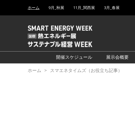
Press
ス
ホーム
9月_秋展
11月_関西展
3月_春展
Escape
キ
to
ッ
close
プ
the
し
menu.
て
進
む
開催スケジュール
展示会概要
└2027年3月（東京ビッグ
ホーム
スマエネタイムズ（お役立ち記事）
サイト）
└2026年9月（幕張メッ
セ）
└2026年11月（インテック
ス大阪）