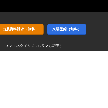
出展資料請求（無料）
来場登録（無料）
スマエネタイムズ（お役立ち記事）
3月（東京ビッグ
9月（幕張メッ
11月（インテック