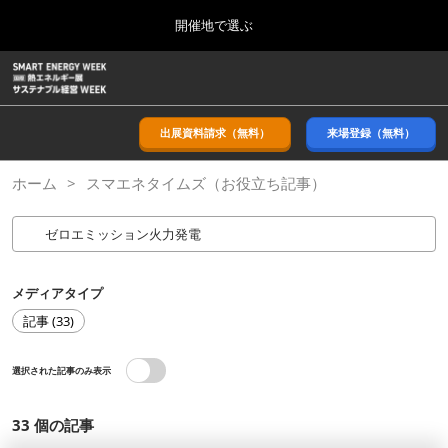
Press
ス
開催地で選ぶ
Escape
キ
to
ッ
close
ホーム
グ
プ
the
ロ
2026年09月09日
し
ー
menu.
幕張メッセ/Makuhari Messe, Japan
バ
出展資料請求（無料）
来場登録（無料）
て
ル
進
ナ
9月_秋展
ホーム
スマエネタイムズ（お役立ち記事）
ビ
む
2026年09月09日
ゲ
幕張メッセ/Makuhari Messe, Japan
ー
シ
ョ
11月_関西展
ン
2026年11月18日
を
メディアタイプ
インテックス大阪/INTEX Osaka
折
記事 (33)
り
た
3月_春展
た
選択された記事のみ表示
2027年03月24日
む
東京ビッグサイト/Tokyo Big Sight
33
個の記事