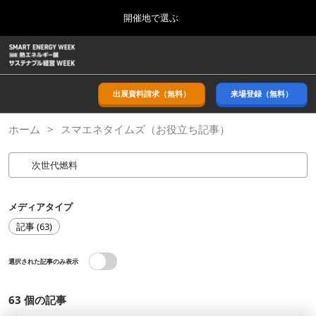
Press
ス
開催地で選ぶ
Escape
キ
to
ッ
close
ホーム
グ
プ
the
ロ
2026年09月09日
し
ー
menu.
幕張メッセ/Makuhari Messe, Japan
バ
出展資料請求（無料）
来場登録（無料）
て
ル
進
ナ
9月_秋展
ホーム
スマエネタイムズ（お役立ち記事）
ビ
む
2026年09月09日
ゲ
幕張メッセ/Makuhari Messe, Japan
ー
シ
ョ
11月_関西展
ン
2026年11月18日
を
メディアタイプ
インテックス大阪/INTEX Osaka
折
記事 (63)
り
た
3月_春展
た
選択された記事のみ表示
2027年03月24日
む
東京ビッグサイト/Tokyo Big Sight
63
個の記事