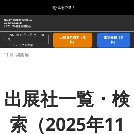
Press
ス
開催地で選ぶ
Escape
キ
to
ッ
close
ホーム
グ
プ
the
ロ
2026年09月09日
し
ー
menu.
幕張メッセ/Makuhari Messe, Japan
2026年11月18日(水)～20
出展資料請求（無
来場登録（無
バ
日(金)
て
料）
料）
ル
インテックス大阪
進
ナ
9月_秋展
11月_関西展
ビ
む
2026年09月09日
ゲ
幕張メッセ/Makuhari Messe, Japan
ー
出展社詳細（2025年11月 スマートエネルギーWeek【関
シ
西】・サステナブル経営Week【関西】)
ョ
11月_関西展
ン
2026年11月18日
を
出展社一覧・検
インテックス大阪/INTEX Osaka
折
り
た
3月_春展
た
2027年03月24日
む
索（2025年11
東京ビッグサイト/Tokyo Big Sight