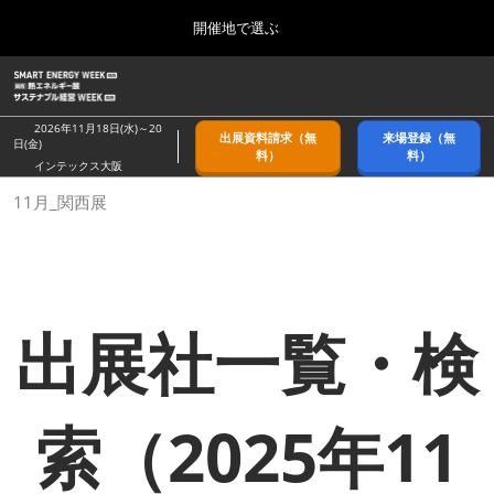
Press
ス
開催地で選ぶ
Escape
キ
to
ッ
close
ホーム
グ
プ
the
ロ
2026年09月09日
し
ー
menu.
幕張メッセ/Makuhari Messe, Japan
2026年11月18日(水)～20
出展資料請求（無
来場登録（無
バ
日(金)
て
料）
料）
ル
インテックス大阪
進
ナ
9月_秋展
11月_関西展
ビ
む
2026年09月09日
ゲ
幕張メッセ/Makuhari Messe, Japan
ー
出展社詳細（2025年11月 スマートエネルギーWeek【関
シ
西】・サステナブル経営Week【関西】)
ョ
11月_関西展
ン
2026年11月18日
を
出展社一覧・検
インテックス大阪/INTEX Osaka
折
り
た
3月_春展
た
2027年03月24日
む
索（2025年11
東京ビッグサイト/Tokyo Big Sight