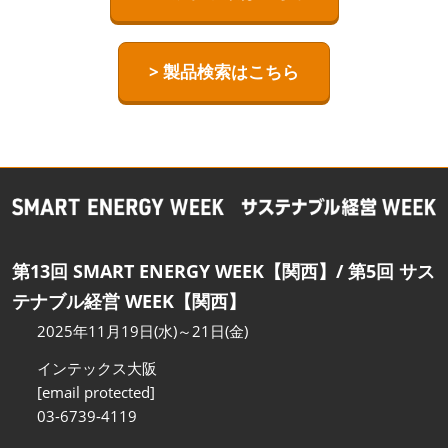
> 製品検索はこちら
第13回 SMART ENERGY WEEK【関西】/ 第5回 サス
テナブル経営 WEEK【関西】
2025年11月19日(水)～21日(金)
インテックス大阪
[email protected]
03-6739-4119