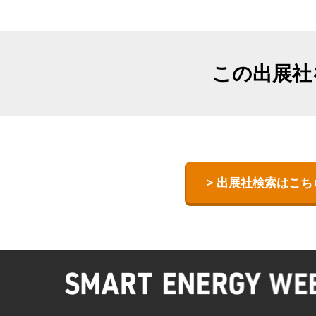
【国際】熱エ
TEX JAPAN-
ESS -Energy
この出展社
- World
術ワールド-
> 出展社検索はこち