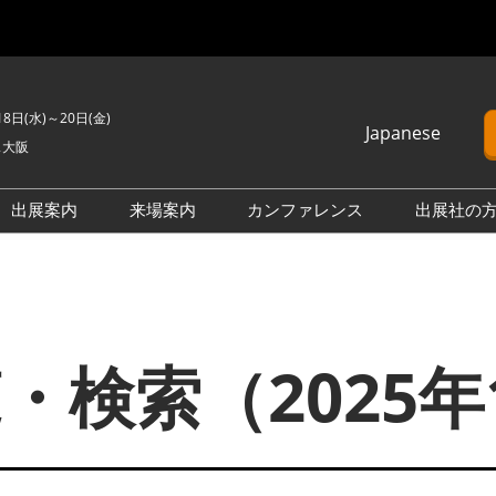
18日(水)～20日(金)
Japanese
ス大阪
Japanese
English
出展案内
来場案内
カンファレンス
出展社の
簡体中文
PV EXPO
来場のご案内
カンファレンスプログラム
Korean (Naver)
BATTERY JAPAN
展示会・セミナー参加ポリ
オープンセミナー （無料/事
025年11月 スマートエネルギーWeek【関西】・サステナブル経営W
シー
前申込不要）
APAN
SMART GRID EXPO
会場へのアクセス
カンファレンスに関する
・検索（2025年
D EXPO
H₂ POWER WORLD OSAKA
FAQ
ネットワーキングイベント
 WORLD OSAKA
FUSION POWER WORLD
アドバイザリーコミッティ
来場に関するFAQ
OWER WORLD
BIPV WORLD
製品一覧・検索
D
【国際】熱エネルギー展 -I-