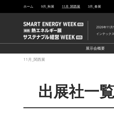
Press
ス
ホーム
9月_秋展
11月_関西展
3月_春展
Escape
キ
to
ッ
close
プ
the
2026年11月
し
menu.
インテック
て
進
む
展示会概要
開催概要
11月_関西展
PV EXPO
出展社詳細（2
BATTERY J
出展社一覧
SMART GRI
H₂ POWER
FUSION P
BIPV WORL