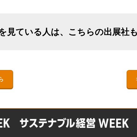
出展社詳細（2025年11月開催）
TEX JAPAN-
出展社一覧・検索
ネルギー展 -I-
ESS -Energy Storage System
【過去実績（2025年11月会
- World -エネルギー貯蔵技
期）】注目の製品・サービ
 Storage System
術ワールド-
ス特集
を見ている人は、こちらの出展社
 -エネルギー貯蔵技
BATTERY JAPAN【関西】-
オープンセミナー （無料/事
[関西]二次電池展の特徴
前申込不要）
【関西展】展示会はじめて
ガイド｜SMART ENERGY
WEEK｜来場準備・モデルコ
ース・FAQ
ら
会場案内図
FUSION POWER WORLD
出展社・製品一覧（2024）