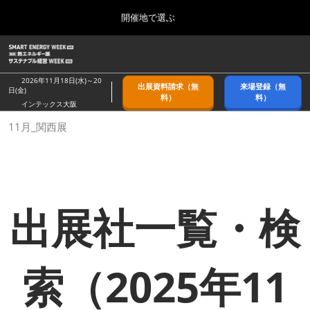
Press
ス
開催地で選ぶ
Escape
キ
to
ッ
close
ホーム
グ
プ
the
ロ
2026年09月09日
し
ー
menu.
幕張メッセ/Makuhari Messe, Japan
2026年11月18日(水)～20
出展資料請求（無
来場登録（無
バ
日(金)
て
料）
料）
ル
インテックス大阪
進
ナ
9月_秋展
11月_関西展
ビ
む
2026年09月09日
ゲ
幕張メッセ/Makuhari Messe, Japan
ー
出展社詳細（2025年11月 スマートエネルギーWeek【関
シ
西】・サステナブル経営Week【関西】)
ョ
11月_関西展
ン
2026年11月18日
を
出展社一覧・検
インテックス大阪/INTEX Osaka
折
り
た
3月_春展
た
2027年03月24日
む
索（2025年11
東京ビッグサイト/Tokyo Big Sight