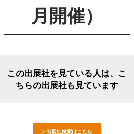
月開催）
出展社詳細（2025年11月開催）
この出展社を見ている人は、こ
ちらの出展社も見ています
> 出展社検索はこちら