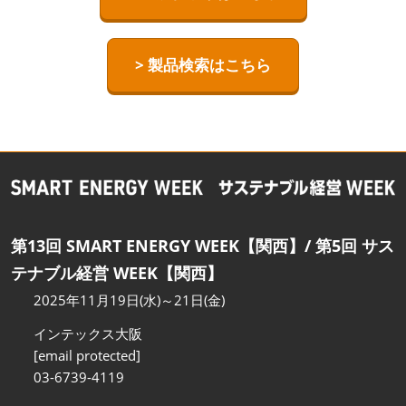
> 製品検索はこちら
第13回 SMART ENERGY WEEK【関西】/ 第5回 サス
テナブル経営 WEEK【関西】
2025年11月19日(水)～21日(金)
インテックス大阪
[email protected]
03-6739-4119