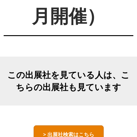
月開催）
出展社詳細（2025年11月開催）
この出展社を見ている人は、こ
ちらの出展社も見ています
> 出展社検索はこちら