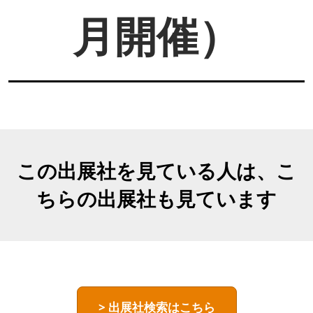
月開催）
出展社詳細（2025年11月開催）
この出展社を見ている人は、こ
ちらの出展社も見ています
> 出展社検索はこちら