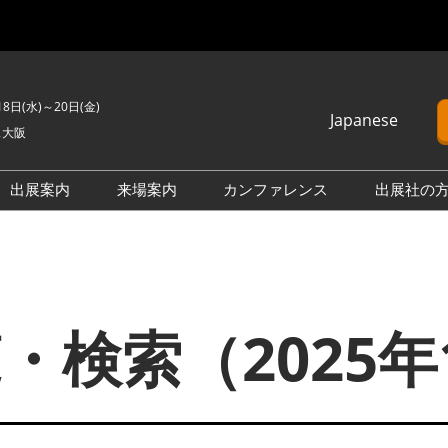
18日(水)～20日(金)
Japanese
ス大阪
Japanese
English
出展案内
来場案内
カンファレンス
出展社の
簡体中文
PV EXPO
来場のご案内
カンファレンスプログラム
Korean (Naver)
BATTERY JAPAN
展示会・セミナー参加ポリ
オープンセミナー （無料/事
025年11月 スマートエネルギーWeek【関西】・サステナブル経営W
シー
前申込不要）
APAN
SMART GRID EXPO
会場へのアクセス
カンファレンスに関する
・検索（2025年
D EXPO
H₂ POWER WORLD OSAKA
FAQ
ネットワーキングイベント
 WORLD OSAKA
FUSION POWER WORLD
アドバイザリーコミッティ
来場に関するFAQ
OWER WORLD
BIPV WORLD
製品一覧・検索
D
【国際】熱エネルギー展 -I-