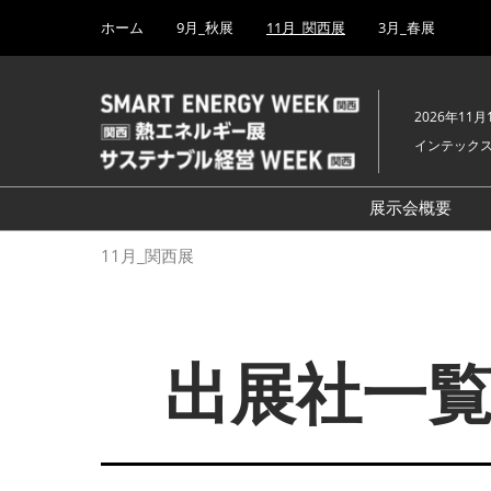
Press
ス
ホーム
9月_秋展
11月_関西展
3月_春展
Escape
キ
to
ッ
close
プ
the
2026年11月
し
menu.
インテック
て
進
む
展示会概要
開催概要
11月_関西展
PV EXPO
出展社詳細（2
BATTERY J
出展社一覧
SMART GRI
H₂ POWER
FUSION P
BIPV WORL