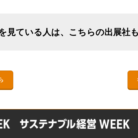
出展社詳細（2025年11月開催）
TEX JAPAN-
出展社一覧・検索
ネルギー展 -I-
ESS -Energy Storage System
【過去実績（2025年11月会
- World -エネルギー貯蔵技
期）】注目の製品・サービ
 Storage System
術ワールド-
ス特集
を見ている人は、こちらの出展社
 -エネルギー貯蔵技
BATTERY JAPAN【関西】-
オープンセミナー （無料/事
[関西]二次電池展の特徴
前申込不要）
【関西展】展示会はじめて
ガイド｜SMART ENERGY
WEEK｜来場準備・モデルコ
ース・FAQ
ら
会場案内図
FUSION POWER WORLD
出展社・製品一覧（2024）