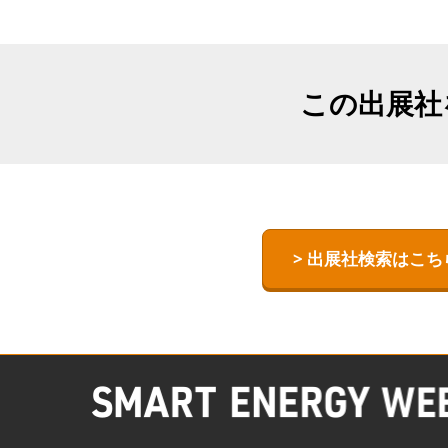
【国際】熱エ
TEX JAPAN-
ESS -Energy
この出展社
- World
術ワールド-
> 出展社検索はこち