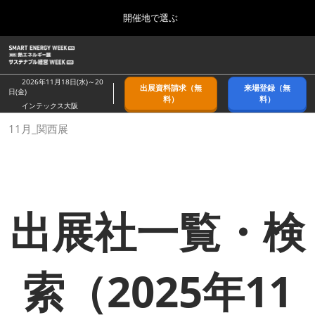
Press
ス
開催地で選ぶ
Escape
キ
to
ッ
close
ホーム
グ
プ
the
ロ
2026年09月09日
し
ー
menu.
幕張メッセ/Makuhari Messe, Japan
2026年11月18日(水)～20
出展資料請求（無
来場登録（無
バ
日(金)
て
料）
料）
ル
インテックス大阪
進
ナ
9月_秋展
11月_関西展
ビ
む
2026年09月09日
ゲ
幕張メッセ/Makuhari Messe, Japan
ー
出展社詳細（2025年11月 スマートエネルギーWeek【関
シ
西】・サステナブル経営Week【関西】)
ョ
11月_関西展
ン
2026年11月18日
を
出展社一覧・検
インテックス大阪/INTEX Osaka
折
り
た
3月_春展
た
2027年03月24日
む
索（2025年11
東京ビッグサイト/Tokyo Big Sight