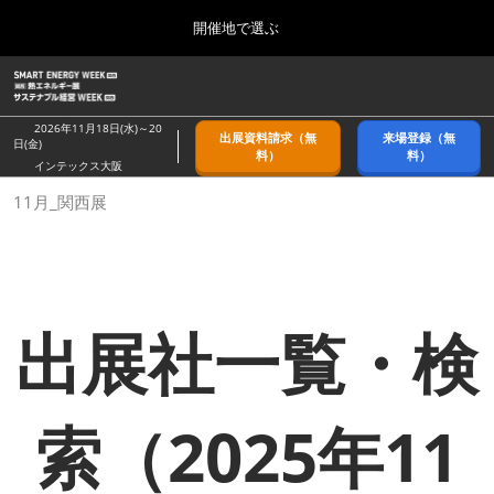
Press
ス
開催地で選ぶ
Escape
キ
to
ッ
close
ホーム
グ
プ
the
ロ
2026年09月09日
し
ー
menu.
幕張メッセ/Makuhari Messe, Japan
2026年11月18日(水)～20
出展資料請求（無
来場登録（無
バ
日(金)
て
料）
料）
ル
インテックス大阪
進
ナ
9月_秋展
11月_関西展
ビ
む
2026年09月09日
ゲ
幕張メッセ/Makuhari Messe, Japan
ー
出展社詳細（2025年11月 スマートエネルギーWeek【関
シ
西】・サステナブル経営Week【関西】)
ョ
11月_関西展
ン
2026年11月18日
を
出展社一覧・検
インテックス大阪/INTEX Osaka
折
り
た
3月_春展
た
2027年03月24日
む
索（2025年11
東京ビッグサイト/Tokyo Big Sight