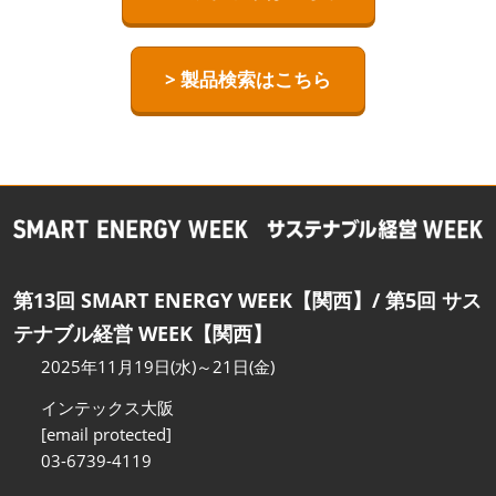
> 製品検索はこちら
第13回 SMART ENERGY WEEK【関西】/ 第5回 サス
テナブル経営 WEEK【関西】
2025年11月19日(水)～21日(金)
インテックス大阪
[email protected]
03-6739-4119