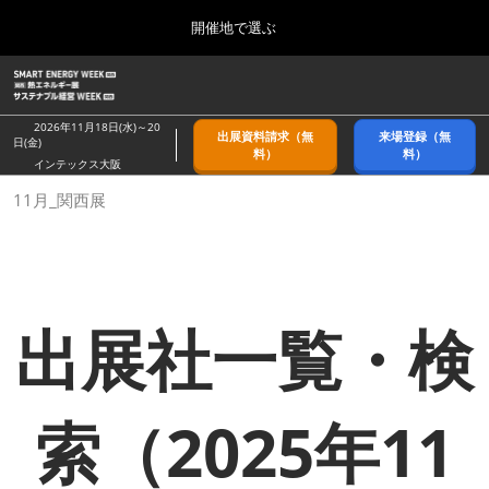
Press
ス
開催地で選ぶ
Escape
キ
to
ッ
close
ホーム
グ
プ
the
ロ
2026年09月09日
し
ー
menu.
幕張メッセ/Makuhari Messe, Japan
2026年11月18日(水)～20
出展資料請求（無
来場登録（無
バ
日(金)
て
料）
料）
ル
インテックス大阪
進
ナ
9月_秋展
11月_関西展
ビ
む
2026年09月09日
ゲ
幕張メッセ/Makuhari Messe, Japan
ー
出展社詳細（2025年11月 スマートエネルギーWeek【関
シ
西】・サステナブル経営Week【関西】)
ョ
11月_関西展
ン
2026年11月18日
を
出展社一覧・検
インテックス大阪/INTEX Osaka
折
り
た
3月_春展
た
2027年03月24日
む
索（2025年11
東京ビッグサイト/Tokyo Big Sight