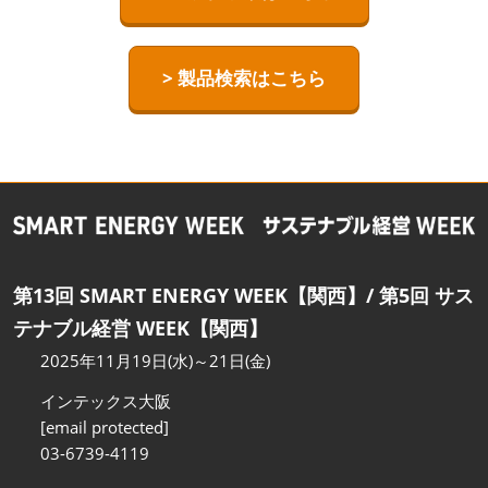
> 製品検索はこちら
第13回 SMART ENERGY WEEK【関西】/ 第5回 サス
テナブル経営 WEEK【関西】
2025年11月19日(水)～21日(金)
インテックス大阪
[email protected]
03-6739-4119