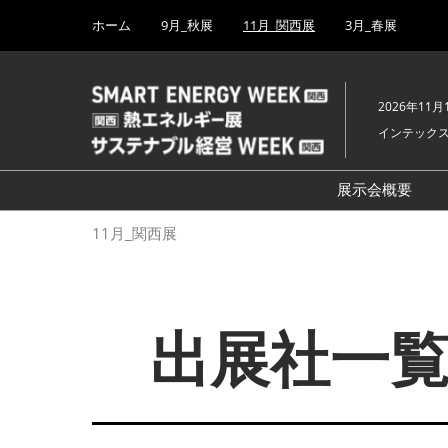
Press
ス
ホーム
9月_秋展
11月_関西展
3月_春展
Escape
キ
to
ッ
close
プ
the
2026年11月
し
menu.
インテック
て
進
む
展示会概要
開催概要
11月_関西展
PV EXPO
出展社詳細（2
BATTERY J
出展社一覧
SMART GRI
H₂ POWER
FUSION P
BIPV WORL