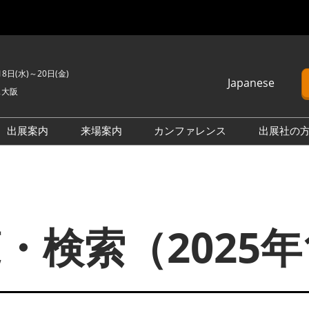
18日(水)～20日(金)
Japanese
ス大阪
Japanese
English
出展案内
来場案内
カンファレンス
出展社の
簡体中文
PV EXPO
来場のご案内
カンファレンスプログラム
Korean (Naver)
BATTERY JAPAN
展示会・セミナー参加ポリ
オープンセミナー （無料/事
025年11月 スマートエネルギーWeek【関西】・サステナブル経営W
シー
前申込不要）
APAN
SMART GRID EXPO
会場へのアクセス
カンファレンスに関する
・検索（2025年
D EXPO
H₂ POWER WORLD OSAKA
FAQ
ネットワーキングイベント
 WORLD OSAKA
FUSION POWER WORLD
アドバイザリーコミッティ
来場に関するFAQ
OWER WORLD
BIPV WORLD
製品一覧・検索
D
【国際】熱エネルギー展 -I-