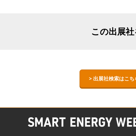
【国際】熱エ
TEX JAPAN-
ESS -Energy
この出展社
- World
術ワールド-
> 出展社検索はこち