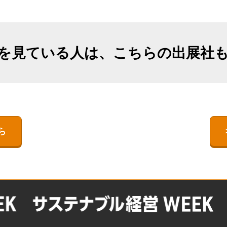
出展社詳細（2025年11月開催）
TEX JAPAN-
出展社一覧・検索
ネルギー展 -I-
ESS -Energy Storage System
【過去実績（2025年11月会
- World -エネルギー貯蔵技
期）】注目の製品・サービ
 Storage System
術ワールド-
ス特集
を見ている人は、こちらの出展社
 -エネルギー貯蔵技
BATTERY JAPAN【関西】-
オープンセミナー （無料/事
[関西]二次電池展の特徴
前申込不要）
【関西展】展示会はじめて
ガイド｜SMART ENERGY
WEEK｜来場準備・モデルコ
ース・FAQ
ら
会場案内図
FUSION POWER WORLD
出展社・製品一覧（2024）