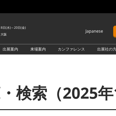
18日(水)～20日(金)
Japanese
ス大阪
Japanese
English
出展案内
来場案内
カンファレンス
出展社の
簡体中文
PV EXPO
来場のご案内
カンファレンスプログラム
Korean (Naver)
BATTERY JAPAN
展示会・セミナー参加ポリ
オープンセミナー （無料/事
025年11月 スマートエネルギーWeek【関西】・サステナブル経営W
シー
前申込不要）
APAN
SMART GRID EXPO
会場へのアクセス
カンファレンスに関する
・検索（2025年
D EXPO
H₂ POWER WORLD OSAKA
FAQ
ネットワーキングイベント
 WORLD OSAKA
FUSION POWER WORLD
アドバイザリーコミッティ
来場に関するFAQ
OWER WORLD
BIPV WORLD
製品一覧・検索
D
【国際】熱エネルギー展 -I-