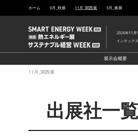
Press
ス
ホーム
9月_秋展
11月_関西展
3月_春展
Escape
キ
to
ッ
close
プ
the
2026年11月
し
menu.
インテック
て
進
む
展示会概要
開催概要
11月_関西展
PV EXPO
出展社詳細（2
BATTERY J
出展社一覧
SMART GRI
H₂ POWER
FUSION P
BIPV WORL