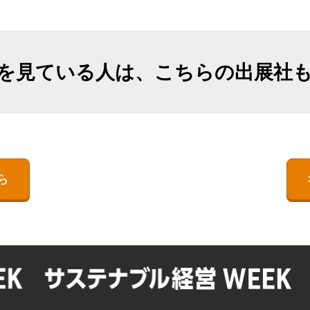
出展社詳細（2025年11月開催）
TEX JAPAN-
出展社一覧・検索
ネルギー展 -I-
ESS -Energy Storage System
【過去実績（2025年11月会
- World -エネルギー貯蔵技
期）】注目の製品・サービ
 Storage System
術ワールド-
ス特集
を見ている人は、こちらの出展社
 -エネルギー貯蔵技
BATTERY JAPAN【関西】-
オープンセミナー （無料/事
[関西]二次電池展の特徴
前申込不要）
【関西展】展示会はじめて
ガイド｜SMART ENERGY
WEEK｜来場準備・モデルコ
ース・FAQ
ら
会場案内図
FUSION POWER WORLD
出展社・製品一覧（2024）