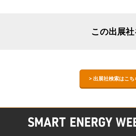
【国際】熱エ
TEX JAPAN-
ESS -Energy
この出展社
- World
術ワールド-
> 出展社検索はこち