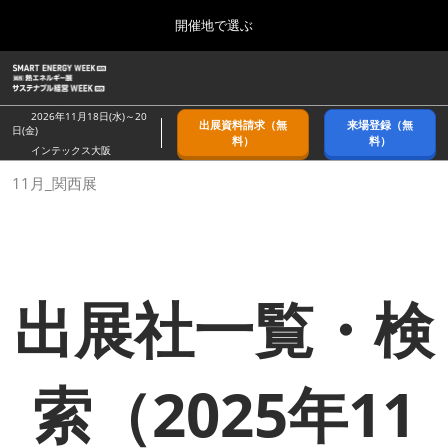
Press
ス
開催地で選ぶ
Escape
キ
to
ッ
close
ホーム
グ
プ
the
ロ
2026年09月09日
し
ー
menu.
幕張メッセ/Makuhari Messe, Japan
2026年11月18日(水)～20
出展資料請求（無
来場登録（無
バ
日(金)
て
料）
料）
ル
インテックス大阪
進
ナ
9月_秋展
11月_関西展
ビ
む
2026年09月09日
ゲ
幕張メッセ/Makuhari Messe, Japan
ー
出展社詳細（2025年11月 スマートエネルギーWeek【関
シ
西】・サステナブル経営Week【関西】)
ョ
11月_関西展
ン
2026年11月18日
を
出展社一覧・検
インテックス大阪/INTEX Osaka
折
り
た
3月_春展
た
2027年03月24日
む
索（2025年11
東京ビッグサイト/Tokyo Big Sight