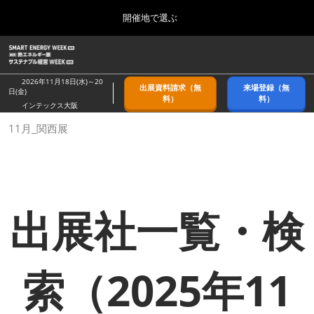
Press
ス
開催地で選ぶ
Escape
キ
to
ッ
close
ホーム
グ
プ
the
ロ
2026年09月09日
し
ー
menu.
幕張メッセ/Makuhari Messe, Japan
2026年11月18日(水)～20
出展資料請求（無
来場登録（無
バ
日(金)
て
料）
料）
ル
インテックス大阪
進
ナ
9月_秋展
11月_関西展
ビ
む
2026年09月09日
ゲ
幕張メッセ/Makuhari Messe, Japan
ー
出展社詳細（2025年11月 スマートエネルギーWeek【関
シ
西】・サステナブル経営Week【関西】)
ョ
11月_関西展
ン
2026年11月18日
を
出展社一覧・検
インテックス大阪/INTEX Osaka
折
り
た
3月_春展
た
2027年03月24日
む
索（2025年11
東京ビッグサイト/Tokyo Big Sight