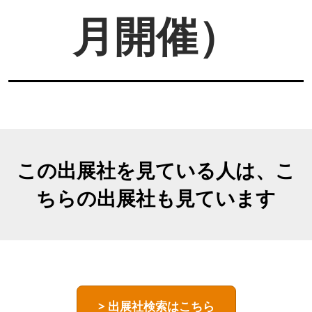
月開催）
出展社詳細（2025年11月開催）
この出展社を見ている人は、こ
ちらの出展社も見ています
> 出展社検索はこちら