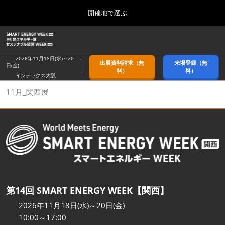
Press
ス
開催地で選ぶ
Escape
キ
to
ッ
close
ホーム
グ
プ
the
ロ
2026年09月09日
し
ー
menu.
幕張メッセ/Makuhari Messe, Japan
2026年11月18日(水)～20
出展資料請求（無
来場登録（無
バ
日(金)
て
料）
料）
ル
インテックス大阪
進
ナ
9月_秋展
11月_関西展
ビ
む
2026年09月09日
ゲ
幕張メッセ/Makuhari Messe, Japan
ー
シ
ョ
11月_関西展
ン
2026年11月18日
を
インテックス大阪/INTEX Osaka
折
り
た
3月_春展
た
第14回 SMART ENERGY WEEK【関西】
2027年03月24日
む
東京ビッグサイト/Tokyo Big Sight
2026年11月18日(水)～20日(金)
10:00～17:00