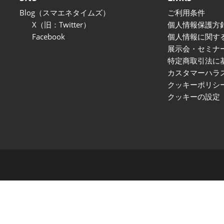
TEX JAPAN-
出展社一覧・検索
ネルギー展 -I-
Blog（スマエネタイムズ）
ご利用条件
ESS -Energy Storage System
【過去実績（2025年11月会
X（旧：Twitter）
個人情報保護方
- World -エネルギー貯蔵技
期）】注目の製品・サービ
Facebook
個人情報に関す
 Storage System
術ワールド-
ス特集
展示会・セミナ
 -エネルギー貯蔵技
特定商取引法に
BATTERY JAPAN【関西】-
オープンセミナー （無料/事
[関西]二次電池展の特徴
前申込不要）
カスタマーハラ
クッキーポリシ
【関西展】展示会はじめて
クッキーの設定
ガイド｜SMART ENERGY
WEEK｜来場準備・モデルコ
ース・FAQ
会場案内図
FUSION POWER WORLD
出展社・製品一覧（2024）