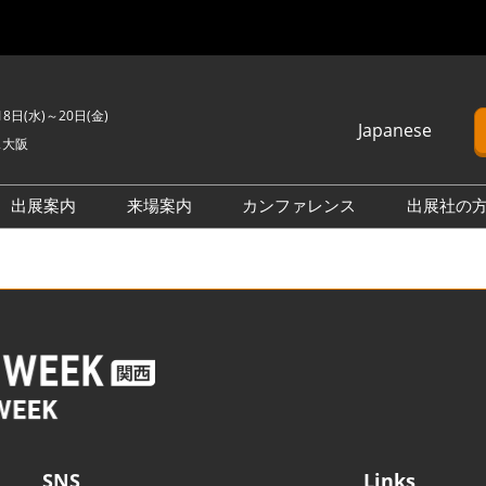
18日(水)～20日(金)
Japanese
ス大阪
Japanese
English
出展案内
来場案内
カンファレンス
出展社の
簡体中文
PV EXPO
来場のご案内
カンファレンスプログラム
Korean (Naver)
BATTERY JAPAN
展示会・セミナー参加ポリ
オープンセミナー （無料/事
シー
前申込不要）
APAN
SMART GRID EXPO
会場へのアクセス
カンファレンスに関する
D EXPO
H₂ POWER WORLD OSAKA
FAQ
ネットワーキングイベント
 WORLD OSAKA
FUSION POWER WORLD
アドバイザリーコミッティ
来場に関するFAQ
OWER WORLD
BIPV WORLD
製品一覧・検索
D
【国際】熱エネルギー展 -I-
SNS
Links