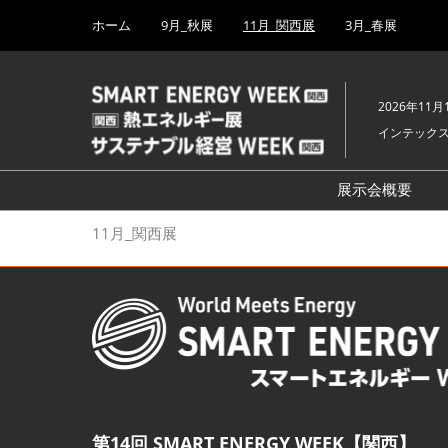
Press
ス
ホーム
9月_秋展
11月_関西展
3月_春展
Escape
キ
to
ッ
close
プ
the
2026年11月
し
menu.
インテック
て
進
む
展示会概要
開催概要
11月_関西展
PV EXPO
BATTERY J
SMART GRI
H₂ POWER
FUSION P
BIPV WORL
第14回 SMART ENERGY WEEK【関西】