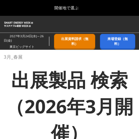
Press
ス
開催地で選ぶ
Escape
キ
to
ッ
close
ホーム
グ
プ
the
ロ
2026年09月09日
し
ー
menu.
幕張メッセ/Makuhari Messe, Japan
2027年3月24日(水)～26
出展資料請求（無
来場登録（無
バ
日(金)
て
料）
料）
ル
東京ビッグサイト
進
ナ
9月_秋展
3月_春展
ビ
む
2026年09月09日
ゲ
幕張メッセ/Makuhari Messe, Japan
ー
出展製品 検索
シ
ョ
11月_関西展
ン
2026年11月18日
を
インテックス大阪/INTEX Osaka
折
（2026年3月開
り
た
3月_春展
た
2027年03月24日
む
東京ビッグサイト/Tokyo Big Sight
催）