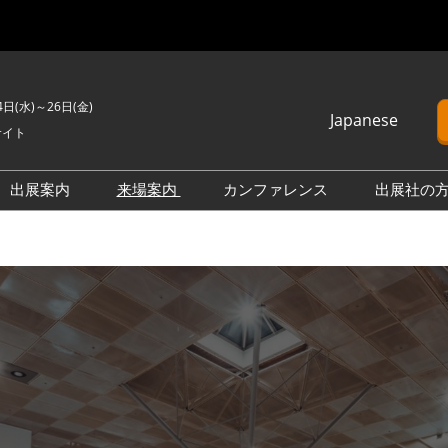
4日(水)～26日(金)
Japanese
サイト
Japanese
English
出展案内
来場案内
カンファレンス
出展社の
簡体中文
H2 ＆ FC EXPO
来場のご案内
カンファレンスプログラム
Korean (Naver)
PO
PV EXPO
展示会・セミナー参加ポリ
オープンセミナー （無料/事
シー
前申込不要）
BATTERY JAPAN
会場案内図
カンファレンスに関する
APAN
SMART GRID EXPO
FAQ
製品一覧・検索
D EXPO
WIND EXPO
アドバイザリー委員
出展社一覧・検索
O
BIOMASS EXPO
本会期 注目の製品・サービ
XPO
ZERO-E THERMAL EXPO
ス特集