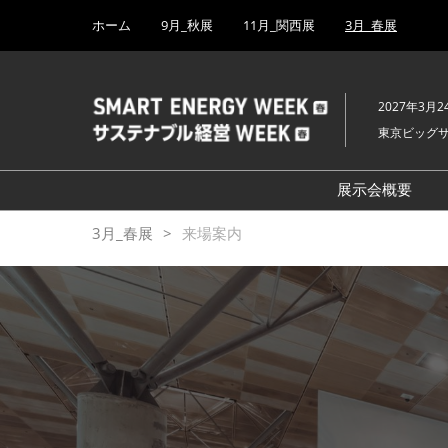
Press
ス
ホーム
9月_秋展
11月_関西展
3月_春展
Escape
キ
to
ッ
close
プ
the
2027年3月2
し
menu.
東京ビッグ
て
進
む
展示会概要
開催概要
3月_春展
来場案内
H₂ & FC EX
PV EXPO
BATTERY J
SMART GRI
WIND EXP
BIOMASS E