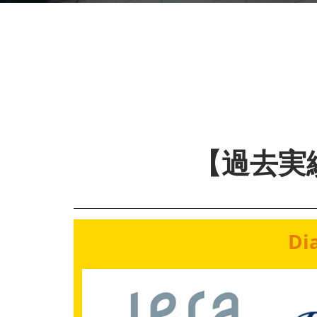
来場のご案内 |【春展
【過去実
Di