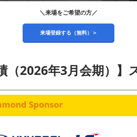
】SMART ENERGY WEEK -スマートエネルギーWeek | World 
＼来場をご希望の方／
来場登録する（無料）＞
績（2026年3月会期）】
amond Sponsor