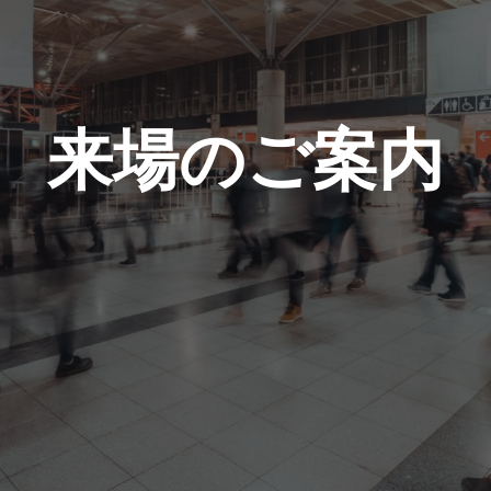
ERMAL EXPO
[特別企画] BIPV WORLD
出展社・製品検索サイト注
目製品ランキング
IPV WORLD
[特別企画]［次世代］発電技
術ワールド
注目の特別企画展示・イベ
［次世代］発電技
ント
来場のご案内
出展社プレスリリース
スポンサー企業・団体情報
カンファレンスのご案内
会場へのアクセス