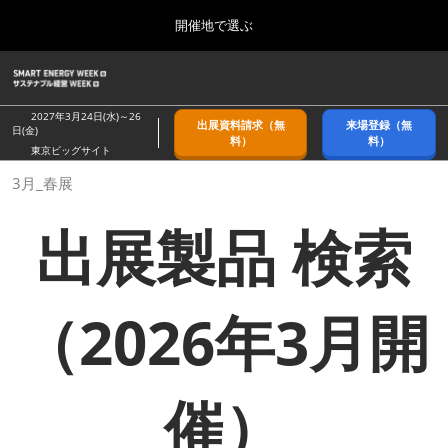
Press
ス
開催地で選ぶ
Escape
キ
to
ッ
close
ホーム
グ
プ
the
ロ
2026年09月09日
し
ー
menu.
幕張メッセ/Makuhari Messe, Japan
2027年3月24日(水)～26
出展資料請求（無
来場登録（無
バ
日(金)
て
料）
料）
ル
東京ビッグサイト
進
ナ
9月_秋展
3月_春展
ビ
む
2026年09月09日
ゲ
幕張メッセ/Makuhari Messe, Japan
ー
出展製品 検索
シ
ョ
11月_関西展
ン
2026年11月18日
を
インテックス大阪/INTEX Osaka
折
（2026年3月開
り
た
3月_春展
た
2027年03月24日
む
東京ビッグサイト/Tokyo Big Sight
催）