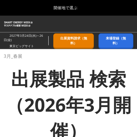
Press
ス
開催地で選ぶ
Escape
キ
to
ッ
close
ホーム
グ
プ
the
ロ
2026年09月09日
し
ー
menu.
幕張メッセ/Makuhari Messe, Japan
2027年3月24日(水)～26
出展資料請求（無
来場登録（無
バ
日(金)
て
料）
料）
ル
東京ビッグサイト
進
ナ
9月_秋展
3月_春展
ビ
む
2026年09月09日
ゲ
幕張メッセ/Makuhari Messe, Japan
ー
出展製品 検索
シ
ョ
11月_関西展
ン
2026年11月18日
を
インテックス大阪/INTEX Osaka
折
（2026年3月開
り
た
3月_春展
た
2027年03月24日
む
東京ビッグサイト/Tokyo Big Sight
催）