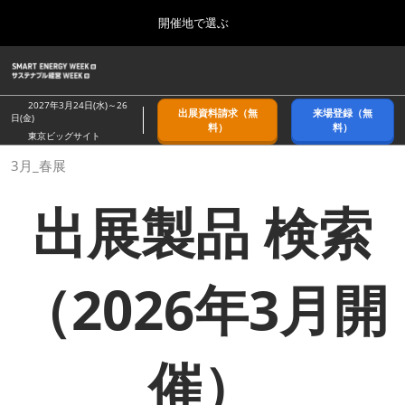
Press
ス
開催地で選ぶ
Escape
キ
to
ッ
close
ホーム
グ
プ
the
ロ
2026年09月09日
し
ー
menu.
幕張メッセ/Makuhari Messe, Japan
2027年3月24日(水)～26
出展資料請求（無
来場登録（無
バ
日(金)
て
料）
料）
ル
東京ビッグサイト
進
ナ
9月_秋展
3月_春展
ビ
む
2026年09月09日
ゲ
幕張メッセ/Makuhari Messe, Japan
ー
出展製品 検索
シ
ョ
11月_関西展
ン
2026年11月18日
を
インテックス大阪/INTEX Osaka
折
（2026年3月開
り
た
3月_春展
た
2027年03月24日
む
東京ビッグサイト/Tokyo Big Sight
催）