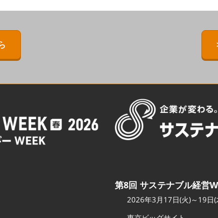
ERMAL EXPO
[特別企画] BIPV WORLD
出展社・製品検索サイト注
目製品ランキング
IPV WORLD
[特別企画]［次世代］発電技
術ワールド
注目の特別企画展示・イベ
ら
［次世代］発電技
ント
出展社プレスリリース
スポンサー企業・団体情報
カンファレンスのご案内
会場へのアクセス
第8回 サステナブル経営W
2026年3月17日(火)～19日(
東京ビッグサイト