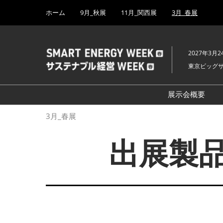
Press
ス
ホーム
9月_秋展
11月_関西展
3月_春展
Escape
キ
to
ッ
close
プ
the
2027年3月2
し
menu.
東京ビッグ
て
進
む
展示会概要
開催概要
3月_春展
H₂ & FC EX
出展製品
PV EXPO
BATTERY J
SMART GRI
WIND EXP
BIOMASS E