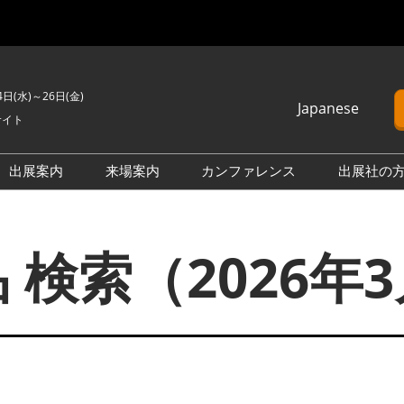
4日(水)～26日(金)
Japanese
サイト
Japanese
English
出展案内
来場案内
カンファレンス
出展社の
簡体中文
H2 ＆ FC EXPO
来場のご案内
カンファレンスプログラム
Korean (Naver)
PO
PV EXPO
展示会・セミナー参加ポリ
オープンセミナー （無料/事
 検索（2026年
シー
前申込不要）
BATTERY JAPAN
会場案内図
カンファレンスに関する
APAN
SMART GRID EXPO
FAQ
製品一覧・検索
D EXPO
WIND EXPO
アドバイザリー委員
出展社一覧・検索
O
BIOMASS EXPO
本会期 注目の製品・サービ
XPO
ZERO-E THERMAL EXPO
ス特集