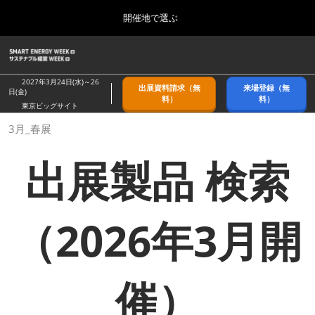
Press
ス
開催地で選ぶ
Escape
キ
to
ッ
close
ホーム
グ
プ
the
ロ
2026年09月09日
し
ー
menu.
幕張メッセ/Makuhari Messe, Japan
2027年3月24日(水)～26
出展資料請求（無
来場登録（無
バ
日(金)
て
料）
料）
ル
東京ビッグサイト
進
ナ
9月_秋展
3月_春展
ビ
む
2026年09月09日
ゲ
幕張メッセ/Makuhari Messe, Japan
ー
出展製品 検索
シ
ョ
11月_関西展
ン
2026年11月18日
を
インテックス大阪/INTEX Osaka
折
（2026年3月開
り
た
3月_春展
た
2027年03月24日
む
東京ビッグサイト/Tokyo Big Sight
催）