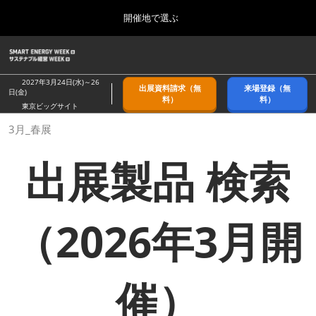
Press
ス
開催地で選ぶ
Escape
キ
to
ッ
close
ホーム
グ
プ
the
ロ
2026年09月09日
し
ー
menu.
幕張メッセ/Makuhari Messe, Japan
2027年3月24日(水)～26
出展資料請求（無
来場登録（無
バ
日(金)
て
料）
料）
ル
東京ビッグサイト
進
ナ
9月_秋展
3月_春展
ビ
む
2026年09月09日
ゲ
幕張メッセ/Makuhari Messe, Japan
ー
出展製品 検索
シ
ョ
11月_関西展
ン
2026年11月18日
を
インテックス大阪/INTEX Osaka
折
（2026年3月開
り
た
3月_春展
た
2027年03月24日
む
東京ビッグサイト/Tokyo Big Sight
催）