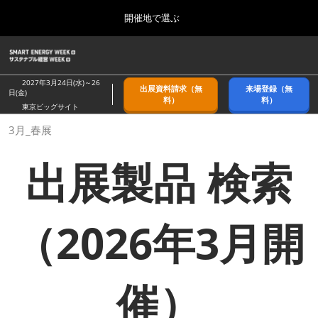
Press
ス
開催地で選ぶ
Escape
キ
to
ッ
close
ホーム
グ
プ
the
ロ
2026年09月09日
し
ー
menu.
幕張メッセ/Makuhari Messe, Japan
2027年3月24日(水)～26
出展資料請求（無
来場登録（無
バ
日(金)
て
料）
料）
ル
東京ビッグサイト
進
ナ
9月_秋展
3月_春展
ビ
む
2026年09月09日
ゲ
幕張メッセ/Makuhari Messe, Japan
ー
出展製品 検索
シ
ョ
11月_関西展
ン
2026年11月18日
を
インテックス大阪/INTEX Osaka
折
（2026年3月開
り
た
3月_春展
た
2027年03月24日
む
東京ビッグサイト/Tokyo Big Sight
催）