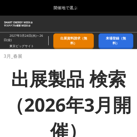
Press
ス
開催地で選ぶ
Escape
キ
to
ッ
close
ホーム
グ
プ
the
ロ
2026年09月09日
し
ー
menu.
幕張メッセ/Makuhari Messe, Japan
2027年3月24日(水)～26
出展資料請求（無
来場登録（無
バ
日(金)
て
料）
料）
ル
東京ビッグサイト
進
ナ
9月_秋展
3月_春展
ビ
む
2026年09月09日
ゲ
幕張メッセ/Makuhari Messe, Japan
ー
出展製品 検索
シ
ョ
11月_関西展
ン
2026年11月18日
を
インテックス大阪/INTEX Osaka
折
（2026年3月開
り
た
3月_春展
た
2027年03月24日
む
東京ビッグサイト/Tokyo Big Sight
催）