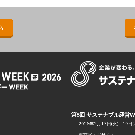
ERMAL EXPO
[特別企画] BIPV WORLD
出展社・製品検索サイト注
目製品ランキング
IPV WORLD
[特別企画]［次世代］発電技
術ワールド
注目の特別企画展示・イベ
ら
［次世代］発電技
ント
出展社プレスリリース
スポンサー企業・団体情報
カンファレンスのご案内
会場へのアクセス
第8回 サステナブル経営W
2026年3月17日(火)～19日(
東京ビッグサイト