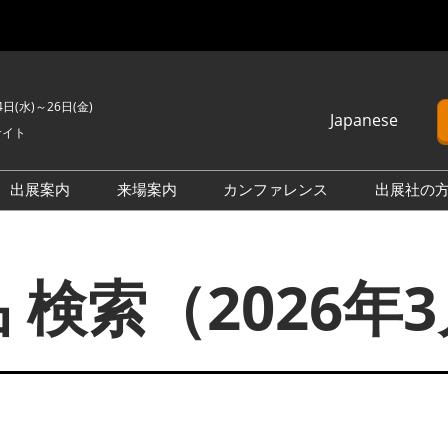
4日(水)～26日(金)
Japanese
サイト
Japanese
English
出展案内
来場案内
カンファレンス
出展社の
簡体中文
H2 ＆ FC EXPO
来場のご案内
カンファレンスプログラム
Korean (Naver)
PO
PV EXPO
展示会・セミナー参加ポリ
オープンセミナー （無料/事
 検索（2026年
シー
前申込不要）
BATTERY JAPAN
会場案内図
カンファレンスに関する
APAN
SMART GRID EXPO
FAQ
製品一覧・検索
D EXPO
WIND EXPO
アドバイザリー委員
出展社一覧・検索
O
BIOMASS EXPO
本会期 注目の製品・サービ
XPO
ZERO-E THERMAL EXPO
ス特集