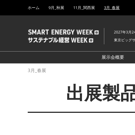
Press
ス
ホーム
9月_秋展
11月_関西展
3月_春展
Escape
キ
to
ッ
close
プ
the
2027年3月2
し
menu.
東京ビッグ
て
進
む
展示会概要
開催概要
3月_春展
H₂ & FC EX
出展製品
PV EXPO
BATTERY J
SMART GRI
WIND EXP
BIOMASS E