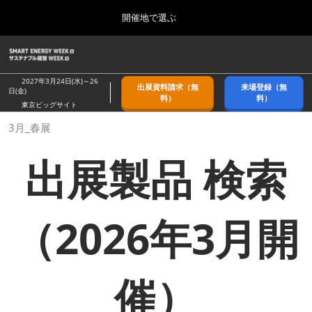
Press
ス
開催地で選ぶ
Escape
キ
to
ッ
close
ホーム
グ
プ
the
ロ
2026年09月09日
し
ー
menu.
幕張メッセ/Makuhari Messe, Japan
2027年3月24日(水)～26
出展資料請求（無
来場登録（無
バ
日(金)
て
料）
料）
ル
東京ビッグサイト
進
ナ
9月_秋展
3月_春展
ビ
む
2026年09月09日
ゲ
幕張メッセ/Makuhari Messe, Japan
ー
出展製品 検索
シ
ョ
11月_関西展
ン
2026年11月18日
を
インテックス大阪/INTEX Osaka
折
（2026年3月開
り
た
3月_春展
た
2027年03月24日
む
東京ビッグサイト/Tokyo Big Sight
催）