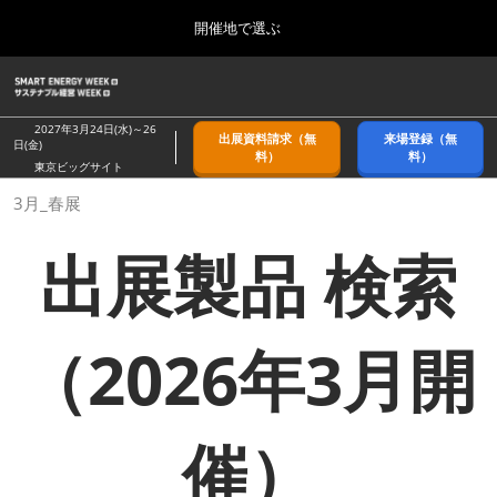
Press
ス
開催地で選ぶ
Escape
キ
to
ッ
close
ホーム
グ
プ
the
ロ
2026年09月09日
し
ー
menu.
幕張メッセ/Makuhari Messe, Japan
2027年3月24日(水)～26
出展資料請求（無
来場登録（無
バ
日(金)
て
料）
料）
ル
東京ビッグサイト
進
ナ
9月_秋展
3月_春展
ビ
む
2026年09月09日
ゲ
幕張メッセ/Makuhari Messe, Japan
ー
出展製品 検索
シ
ョ
11月_関西展
ン
2026年11月18日
を
インテックス大阪/INTEX Osaka
折
（2026年3月開
り
た
3月_春展
た
2027年03月24日
む
東京ビッグサイト/Tokyo Big Sight
催）