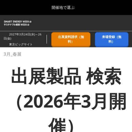
Press
ス
開催地で選ぶ
Escape
キ
to
ッ
close
ホーム
グ
プ
the
ロ
2026年09月09日
し
ー
menu.
幕張メッセ/Makuhari Messe, Japan
2027年3月24日(水)～26
出展資料請求（無
来場登録（無
バ
日(金)
て
料）
料）
ル
東京ビッグサイト
進
ナ
9月_秋展
3月_春展
ビ
む
2026年09月09日
ゲ
幕張メッセ/Makuhari Messe, Japan
ー
出展製品 検索
シ
ョ
11月_関西展
ン
2026年11月18日
を
インテックス大阪/INTEX Osaka
折
（2026年3月開
り
た
3月_春展
た
2027年03月24日
む
東京ビッグサイト/Tokyo Big Sight
催）