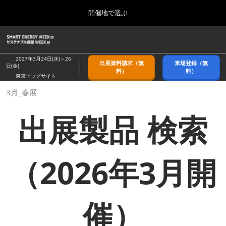
Press
ス
開催地で選ぶ
Escape
キ
to
ッ
close
ホーム
グ
プ
the
ロ
2026年09月09日
し
ー
menu.
幕張メッセ/Makuhari Messe, Japan
2027年3月24日(水)～26
出展資料請求（無
来場登録（無
バ
日(金)
て
料）
料）
ル
東京ビッグサイト
進
ナ
9月_秋展
3月_春展
ビ
む
2026年09月09日
ゲ
幕張メッセ/Makuhari Messe, Japan
ー
出展製品 検索
シ
ョ
11月_関西展
ン
2026年11月18日
を
インテックス大阪/INTEX Osaka
折
（2026年3月開
り
た
3月_春展
た
2027年03月24日
む
東京ビッグサイト/Tokyo Big Sight
催）