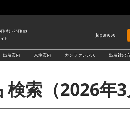
4日(水)～26日(金)
Japanese
サイト
Japanese
English
出展案内
来場案内
カンファレンス
出展社の
簡体中文
H2 ＆ FC EXPO
来場のご案内
カンファレンスプログラム
Korean (Naver)
PO
PV EXPO
展示会・セミナー参加ポリ
オープンセミナー （無料/事
 検索（2026年
シー
前申込不要）
BATTERY JAPAN
会場案内図
カンファレンスに関する
APAN
SMART GRID EXPO
FAQ
製品一覧・検索
D EXPO
WIND EXPO
アドバイザリー委員
出展社一覧・検索
O
BIOMASS EXPO
本会期 注目の製品・サービ
XPO
ZERO-E THERMAL EXPO
ス特集