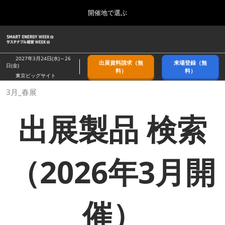
Press
ス
開催地で選ぶ
Escape
キ
to
ッ
close
ホーム
グ
プ
the
ロ
2026年09月09日
し
ー
menu.
幕張メッセ/Makuhari Messe, Japan
2027年3月24日(水)～26
出展資料請求（無
来場登録（無
バ
日(金)
て
料）
料）
ル
東京ビッグサイト
進
ナ
9月_秋展
3月_春展
ビ
む
2026年09月09日
ゲ
幕張メッセ/Makuhari Messe, Japan
ー
出展製品 検索
シ
ョ
11月_関西展
ン
2026年11月18日
を
インテックス大阪/INTEX Osaka
折
（2026年3月開
り
た
3月_春展
た
2027年03月24日
む
東京ビッグサイト/Tokyo Big Sight
催）