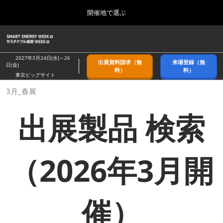
Press
ス
開催地で選ぶ
Escape
キ
to
ッ
close
ホーム
グ
プ
the
ロ
2026年09月09日
し
ー
menu.
幕張メッセ/Makuhari Messe, Japan
2027年3月24日(水)～26
出展資料請求（無
来場登録（無
バ
日(金)
て
料）
料）
ル
東京ビッグサイト
進
ナ
9月_秋展
3月_春展
ビ
む
2026年09月09日
ゲ
幕張メッセ/Makuhari Messe, Japan
ー
出展製品 検索
シ
ョ
11月_関西展
ン
2026年11月18日
を
インテックス大阪/INTEX Osaka
折
（2026年3月開
り
た
3月_春展
た
2027年03月24日
む
東京ビッグサイト/Tokyo Big Sight
催）