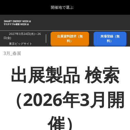
Press
ス
開催地で選ぶ
Escape
キ
to
ッ
close
ホーム
グ
プ
the
ロ
2026年09月09日
し
ー
menu.
幕張メッセ/Makuhari Messe, Japan
2027年3月24日(水)～26
出展資料請求（無
来場登録（無
バ
日(金)
て
料）
料）
ル
東京ビッグサイト
進
ナ
9月_秋展
3月_春展
ビ
む
2026年09月09日
ゲ
幕張メッセ/Makuhari Messe, Japan
ー
出展製品 検索
シ
ョ
11月_関西展
ン
2026年11月18日
を
インテックス大阪/INTEX Osaka
折
（2026年3月開
り
た
3月_春展
た
2027年03月24日
む
東京ビッグサイト/Tokyo Big Sight
催）