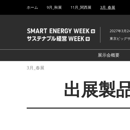
Press
ス
ホーム
9月_秋展
11月_関西展
3月_春展
Escape
キ
to
ッ
close
プ
the
2027年3月2
し
menu.
東京ビッグ
て
進
む
展示会概要
開催概要
3月_春展
H₂ & FC EX
出展製品
PV EXPO
BATTERY J
SMART GRI
WIND EXP
BIOMASS E