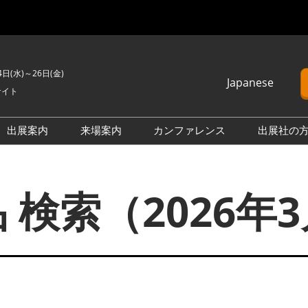
4日(水)～26日(金)
Japanese
サイト
Japanese
English
出展案内
来場案内
カンファレンス
出展社の
簡体中文
H2 ＆ FC EXPO
来場のご案内
カンファレンスプログラム
Korean (Naver)
PO
PV EXPO
展示会・セミナー参加ポリ
オープンセミナー （無料/事
 検索（2026年
シー
前申込不要）
BATTERY JAPAN
会場案内図
カンファレンスに関する
APAN
SMART GRID EXPO
FAQ
製品一覧・検索
D EXPO
WIND EXPO
アドバイザリー委員
出展社一覧・検索
O
BIOMASS EXPO
本会期 注目の製品・サービ
XPO
ZERO-E THERMAL EXPO
ス特集