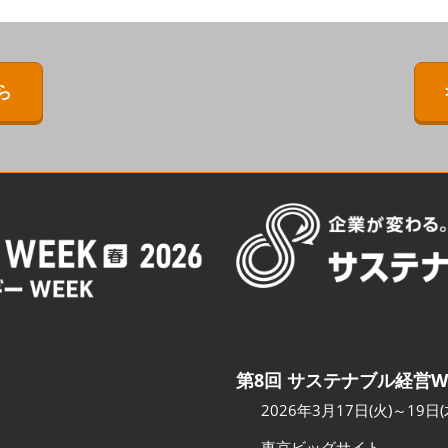
ERMAL EXPO
[特別企画] BIPV WORLD
出展社・製品検索サイト注
目製品ランキング
IPV WORLD
[特別企画]［次世代］発電技
術ワールド
注目の特別企画展示・イベ
ら
［次世代］発電技
ント
出展社プレスリリース
スポンサー企業・団体情報
カンファレンスのご案内
会場へのアクセス
第8回 サステナブル経営W
2026年3月17日(火)～19日(
東京ビッグサイト