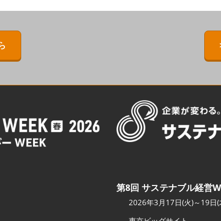
ERMAL EXPO
[特別企画] BIPV WORLD
出展社・製品検索サイト注
目製品ランキング
IPV WORLD
[特別企画]［次世代］発電技
術ワールド
注目の特別企画展示・イベ
ら
［次世代］発電技
ント
出展社プレスリリース
スポンサー企業・団体情報
カンファレンスのご案内
会場へのアクセス
第8回 サステナブル経営W
2026年3月17日(火)～19日(
東京ビッグサイト