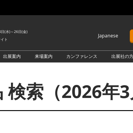
4日(水)～26日(金)
Japanese
サイト
Japanese
English
出展案内
来場案内
カンファレンス
出展社の
簡体中文
H2 ＆ FC EXPO
来場のご案内
カンファレンスプログラム
Korean (Naver)
PO
PV EXPO
展示会・セミナー参加ポリ
オープンセミナー （無料/事
 検索（2026年
シー
前申込不要）
BATTERY JAPAN
会場案内図
カンファレンスに関する
APAN
SMART GRID EXPO
FAQ
製品一覧・検索
D EXPO
WIND EXPO
アドバイザリー委員
出展社一覧・検索
O
BIOMASS EXPO
本会期 注目の製品・サービ
XPO
ZERO-E THERMAL EXPO
ス特集