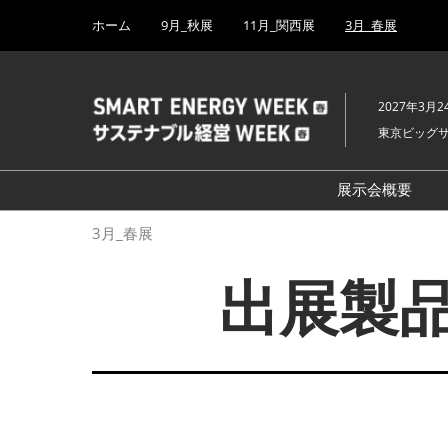
Press
ス
ホーム
9月_秋展
11月_関西展
3月_春展
Escape
キ
to
ッ
close
プ
the
2027年3月2
し
menu.
東京ビッグ
て
進
む
展示会概要
開催概要
3月_春展
H₂ & FC EX
出展製品
PV EXPO
BATTERY J
SMART GRI
WIND EXP
BIOMASS E