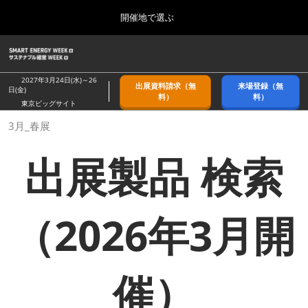
Press
ス
開催地で選ぶ
Escape
キ
to
ッ
close
ホーム
グ
プ
the
ロ
2026年09月09日
し
ー
menu.
幕張メッセ/Makuhari Messe, Japan
2027年3月24日(水)～26
出展資料請求（無
来場登録（無
バ
日(金)
て
料）
料）
ル
東京ビッグサイト
進
ナ
9月_秋展
3月_春展
ビ
む
2026年09月09日
ゲ
幕張メッセ/Makuhari Messe, Japan
ー
出展製品 検索
シ
ョ
11月_関西展
ン
2026年11月18日
を
インテックス大阪/INTEX Osaka
折
（2026年3月開
り
た
3月_春展
た
2027年03月24日
む
東京ビッグサイト/Tokyo Big Sight
催）